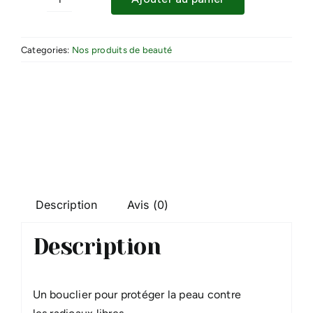
quantité
de
CLEMENCE
Categories:
Nos produits de beauté
&
VIVIEN
-
HUILE
DE
SOIN
-
ANTIOXYDANTE-
Description
Avis (0)
30ml
Description
Un bouclier pour protéger la peau contre