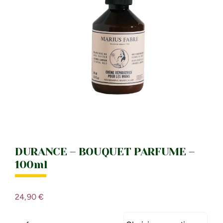
IDÉES CADEAU
LE MOULI
DURANCE – BOUQUET PARFUME –
100ml
24,90
€