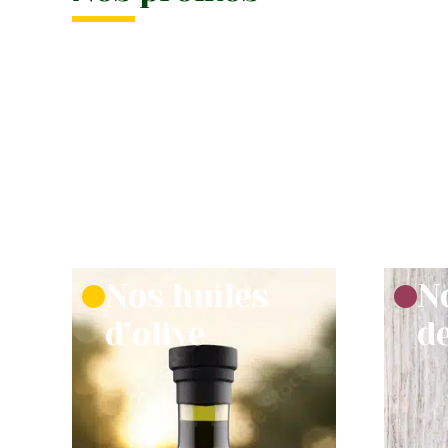
Nos huiles
N
d’olive
d