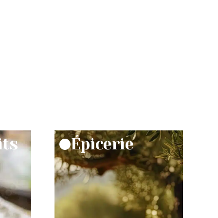
its
Épicerie