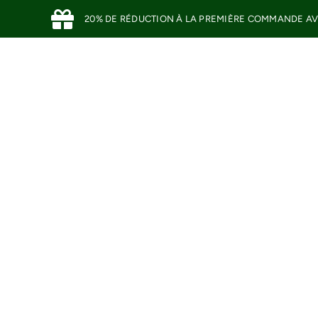
Skip
20% DE RÉDUCTION À LA PREMIÈRE COMMANDE A
to
content
HUILES D’OLIVE
OLIVES D