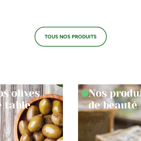
TOUS NOS PRODUITS
os olives
Nos produ
e table
de beauté