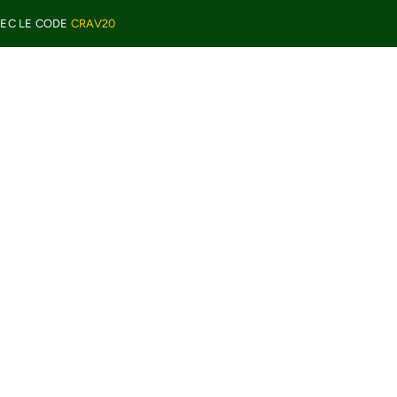
VEC LE CODE
CRAV20
E TABLE
BEAUTÉ ET SOINS
ÉPICERIE