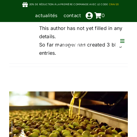
About
manager
Skip
20% DE RÉDUCTION À LA PREMIÈRE COMMANDE AVEC LE CODE
CRAV20
to
actualités
contact
0
content
This author has not yet filled in any
details.
Toggle
So far manager has created 3 blog
Naviga
entries.
HUILES D’OLIV
OLIVES DE TABL
BEAUTÉ ET SOIN
ÉPICERI