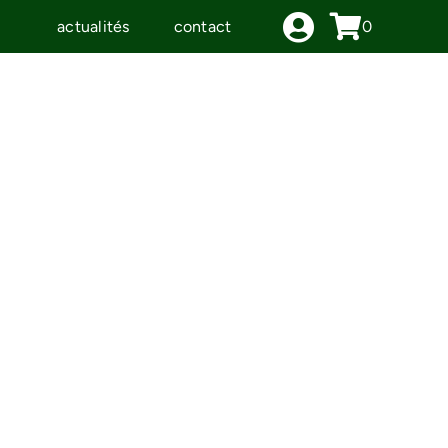
actualités
contact
0
IDÉES CADEAUX
LE MOULIN