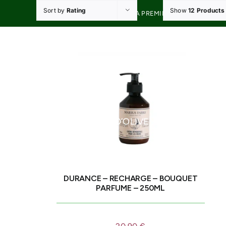
Skip
Sort by
Rating
Show
12 Products
20% DE RÉDUCTION À LA PREMIÈRE COMMANDE A
to
content
HUILES D’OLIVE
OLIVES D
DURANCE – RECHARGE – BOUQUET
PARFUME – 250ML