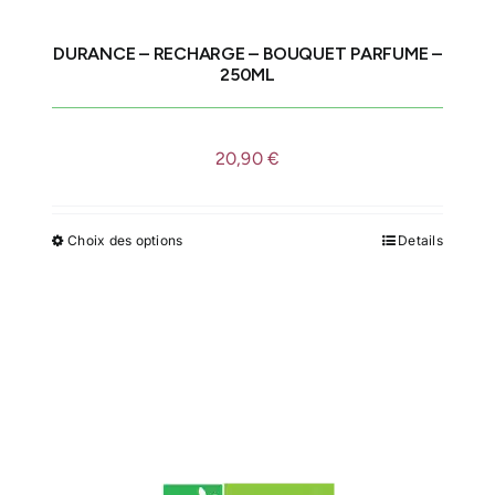
sur
la
DURANCE – RECHARGE – BOUQUET PARFUME –
page
250ML
du
produit
20,90
€
Choix des options
Details
Ce
produit
a
plusieurs
variations.
Les
options
peuvent
être