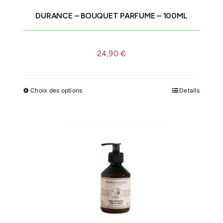
DURANCE – BOUQUET PARFUME – 100ML
IDÉES CADEAUX
24,90
€
LE MOULIN
Choix des options
Details
Ce
produit
a
plusieurs
variations.
Les
options
peuvent
être
choisies