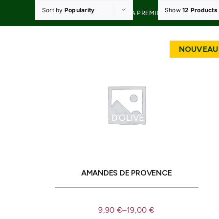
Skip
Sort by
Popularity
Show
12 Products
20% DE RÉDUCTION À LA PREMIÈRE COMMANDE A
to
content
HUILES D’OLIVE
OLIVES D
AMANDES DE PROVENCE
9,90
€
–
19,00
€