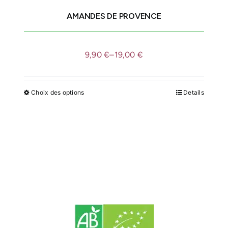
AMANDES DE PROVENCE
IDÉES CADEAUX
9,90
€
–
19,00
€
LE MOULIN
Choix des options
Details
Ce
produit
a
plusieurs
variations.
Les
options
peuvent
être
choisies