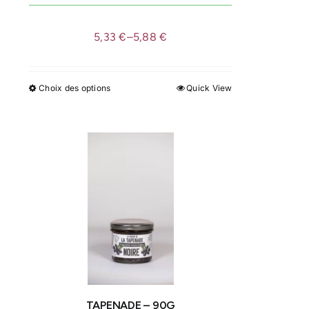
produit
5,33
€
–
5,88
€
Choix des options
Quick View
Ce
produit
a
plusieurs
variations.
Les
options
peuvent
être
choisies
sur
la
TAPENADE – 90G