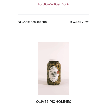
produit
16,00
€
–
109,00
€
Choix des options
Quick View
Ce
produit
a
plusieurs
variations.
Les
options
peuvent
être
choisies
sur
la
page
OLIVES PICHOLINES
du