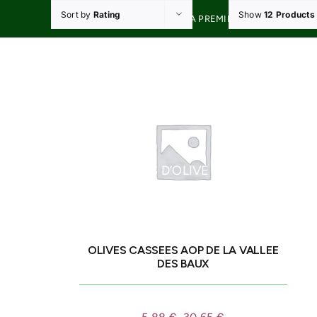
Skip
Sort by
Rating
Show
12 Products
20% DE RÉDUCTION À LA PREMIÈRE COMMANDE A
to
content
HUILES D’OLIVE
OLIVES D
OLIVES CASSEES AOP DE LA VALLEE
DES BAUX