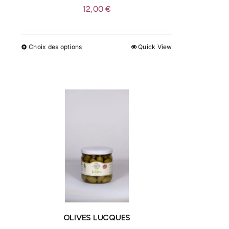
12,00
€
Choix des options
Quick View
Ce
produit
a
plusieurs
variations.
Les
options
peuvent
être
choisies
sur
la
page
OLIVES LUCQUES
du