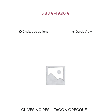
produit
5,88
€
–
19,90
€
Choix des options
Quick View
Ce
produit
a
plusieurs
variations.
Les
options
peuvent
être
choisies
sur
la
OLIVES NOIRES – FAÇON GRECQUE –