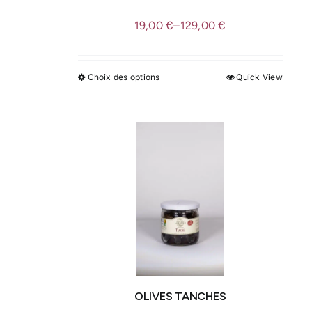
produit
19,00
€
–
129,00
€
Choix des options
Quick View
Ce
produit
a
plusieurs
variations.
Les
options
peuvent
être
choisies
sur
la
OLIVES TANCHES
page