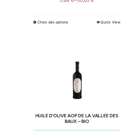
5,88
€
–
30,65
€
Choix des options
Quick View
Ce
produit
a
plusieurs
variations.
Les
options
peuvent
être
choisies
sur
la
HUILE D’OLIVE AOP DE LA VALLEE DES
page
BAUX – BIO
du