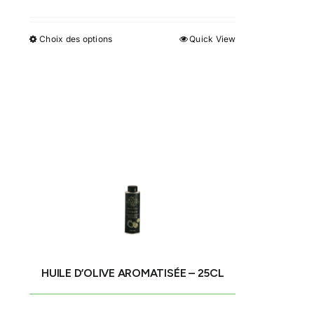
Choix des options
Quick View
Ce
produit
a
plusieurs
variations.
Les
options
peuvent
être
choisies
sur
la
page
HUILE D’OLIVE AROMATISÉE – 25CL
du
produit