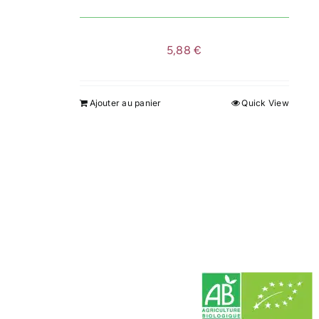
page
du
produit
5,88
€
Ajouter au panier
Quick View