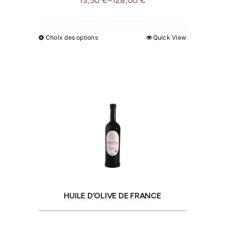
13,50
€
–
128,00
€
Choix des options
Quick View
Ce
produit
a
plusieurs
variations.
Les
options
peuvent
être
choisies
sur
la
HUILE D’OLIVE DE FRANCE
page
du