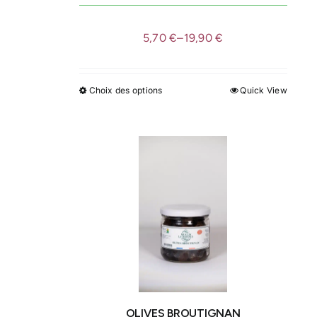
du
produit
5,70
€
–
19,90
€
Choix des options
Quick View
Ce
produit
a
plusieurs
variations.
Les
options
peuvent
être
choisies
sur
la
OLIVES BROUTIGNAN