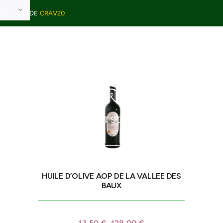
VEC LE CODE
CRAV20
E TABLE
BEAUTÉ ET SOINS
ÉPICERIE
HUILE D’OLIVE AOP DE LA VALLEE DES
BAUX