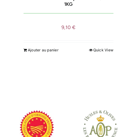
page
1KG
du
produit
9,10
€
Ajouter au panier
Quick View