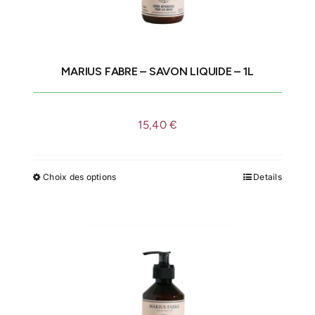
MARIUS FABRE – SAVON LIQUIDE – 1L
15,40
€
Choix des options
Details
Ce
produit
a
plusieurs
variations.
Les
options
peuvent