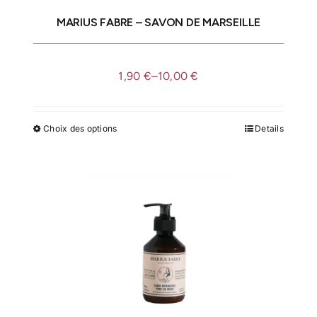
MARIUS FABRE – SAVON DE MARSEILLE
IDÉES CADEAUX
1,90
€
–
10,00
€
LE MOULIN
Choix des options
Details
Ce
produit
a
plusieurs
variations.
Les
options
peuvent
être
choisies