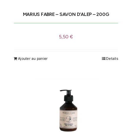
sur
la
MARIUS FABRE – SAVON D’ALEP – 200G
page
du
produit
5,50
€
Ajouter au panier
Details