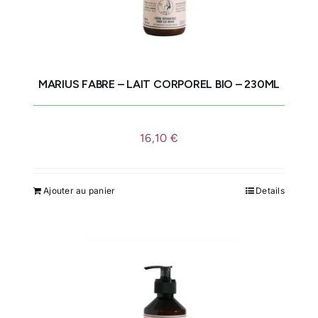
être
choisies
sur
la
MARIUS FABRE – LAIT CORPOREL BIO – 230ML
page
du
produit
16,10
€
Ajouter au panier
Details