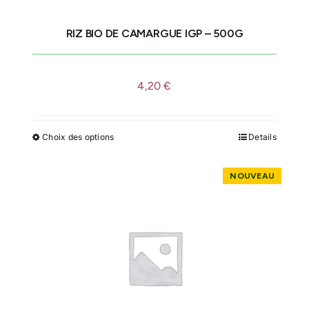
RIZ BIO DE CAMARGUE IGP – 500G
4,20
€
Choix des options
Details
Ce
produit
a
plusieurs
variations.
Les
options
peuvent
être
choisies