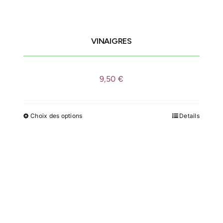
choisies
sur
la
VINAIGRES
page
du
produit
9,50
€
Choix des options
Details
Ce
produit
a
plusieurs
variations.
Les
options
peuvent