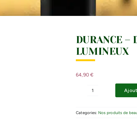
DURANCE – 
LUMINEUX
64,90
€
Ajout
quantité
de
DURANCE
Categories:
Nos produits de bea
-
DIFFUSEUR
DE