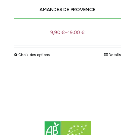
AMANDES DE PROVENCE
IDÉES CADEAUX
9,90
€
–
19,00
€
LE MOULIN
Choix des options
Details
Ce
produit
a
plusieurs
variations.
Les
options
peuvent
être
choisies