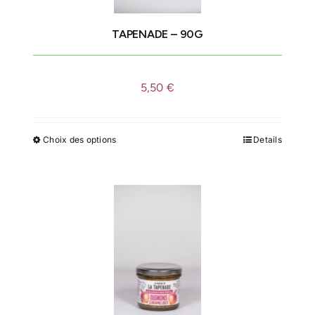
sur
la
TAPENADE – 90G
page
du
produit
5,50
€
Choix des options
Details
Ce
produit
a
plusieurs
variations.
Les
options
peuvent
être
choisies