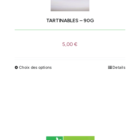
sur
la
TARTINABLES – 90G
page
du
produit
5,00
€
Choix des options
Details
Ce
produit
a
plusieurs
variations.
Les
options
peuvent
être