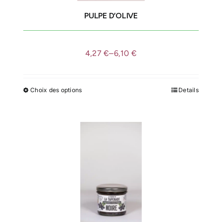
PULPE D’OLIVE
IDÉES CADEAUX
4,27
€
–
6,10
€
LE MOULIN
Choix des options
Details
Ce
produit
a
plusieurs
variations.
Les
options
peuvent
être
choisies