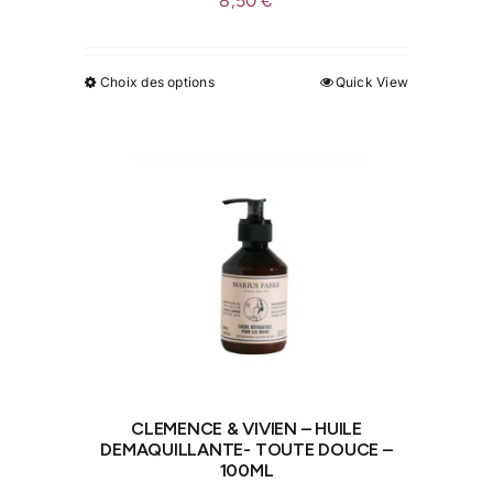
8,50
€
Choix des options
Quick View
Ce
produit
a
plusieurs
variations.
Les
options
peuvent
être
choisies
sur
la
CLEMENCE & VIVIEN – HUILE
page
DEMAQUILLANTE- TOUTE DOUCE –
100ML
du