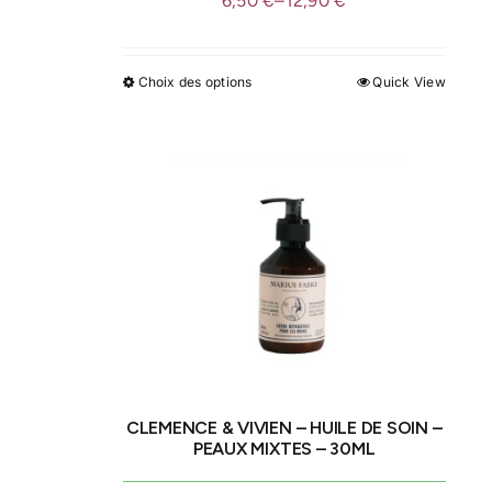
6,50
€
–
12,90
€
Choix des options
Quick View
Ce
produit
a
plusieurs
variations.
Les
options
peuvent
être
choisies
sur
la
CLEMENCE & VIVIEN – HUILE DE SOIN –
page
PEAUX MIXTES – 30ML
du