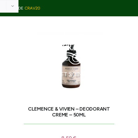
VEC LE CODE
CRAV20
E TABLE
BEAUTÉ ET SOINS
ÉPICERIE
CLEMENCE & VIVIEN – DEODORANT
CREME – 50ML