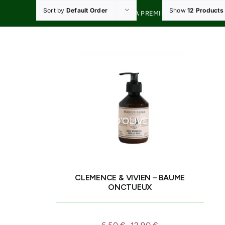
Skip
Sort by
Default Order
Show
12 Products
20% DE RÉDUCTION À LA PREMIÈRE COMMANDE A
to
content
HUILES D’OLIVE
OLIVES D
CLEMENCE & VIVIEN – BAUME
ONCTUEUX