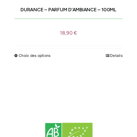
DURANCE – PARFUM D’AMBIANCE – 100ML
IDÉES CADEAU
18,90
€
LE MOULI
Choix des options
Details
Ce
produit
a
plusieurs
variations.
Les
options
peuvent
être
choisies