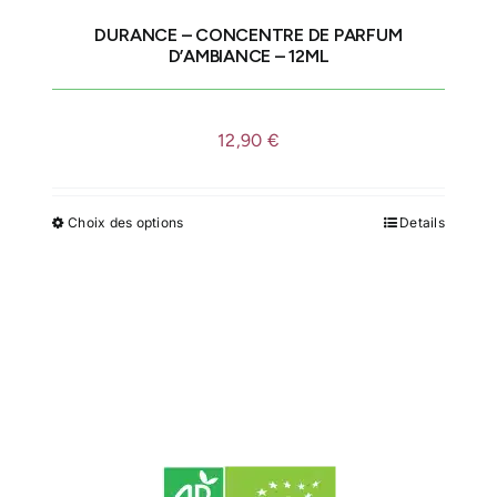
DURANCE – CONCENTRE DE PARFUM
IDÉES CADEAU
D’AMBIANCE – 12ML
LE MOULI
12,90
€
Choix des options
Details
Ce
produit
a
plusieurs
variations.
Les
options
peuvent
être
choisies