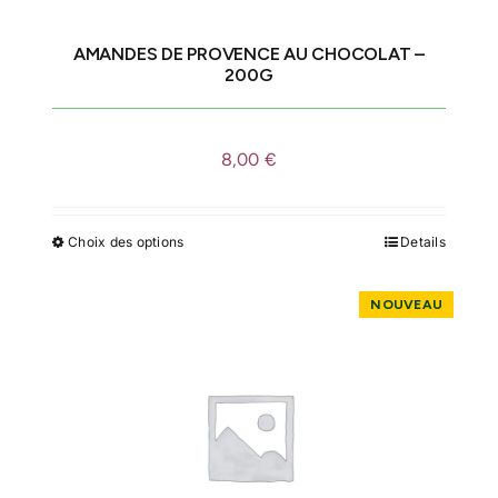
sur
la
AMANDES DE PROVENCE AU CHOCOLAT –
page
200G
du
produit
8,00
€
Choix des options
Details
Ce
produit
a
plusieurs
variations.
Les
options
peuvent
être