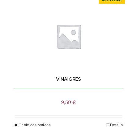
a
plusieurs
variations.
Les
options
peuvent
être
choisies
sur
la
VINAIGRES
page
du
produit
9,50
€
Choix des options
Details
Ce
produit