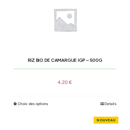
RIZ BIO DE CAMARGUE IGP – 500G
4,20
€
Choix des options
Details
Ce
produit
a
plusieurs