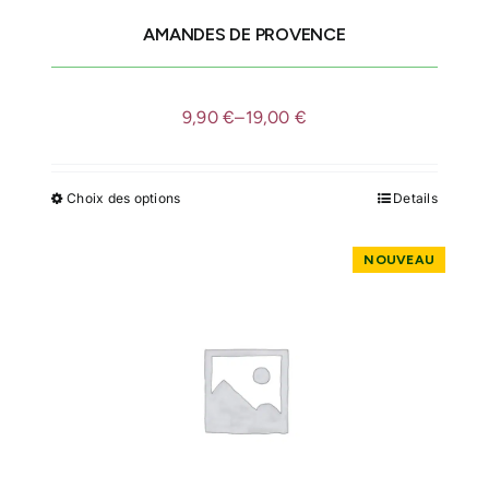
AMANDES DE PROVENCE
IDÉES CADEAU
9,90
€
–
19,00
€
LE MOULI
Choix des options
Details
Ce
produit
a
plusieurs
variations.
Les
options
peuvent
être
choisies