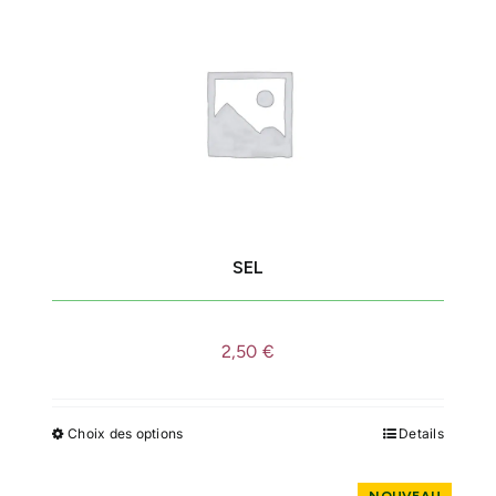
SEL
2,50
€
Choix des options
Details
Ce
produit