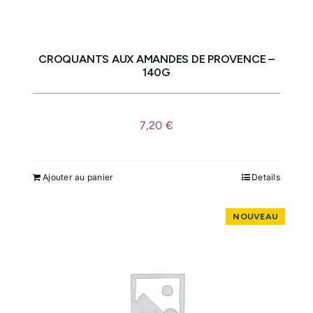
choisies
sur
la
CROQUANTS AUX AMANDES DE PROVENCE –
page
140G
du
produit
7,20
€
Ajouter au panier
Details