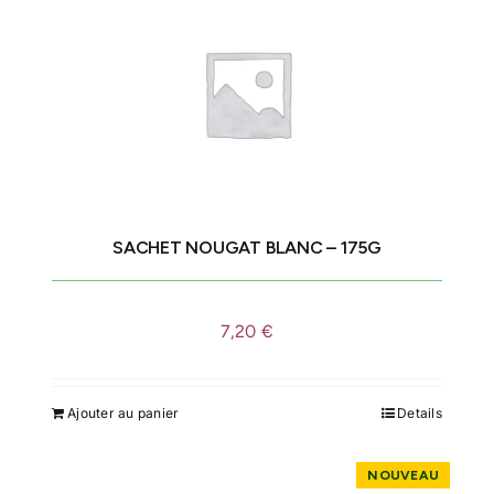
variations.
Les
options
peuvent
être
choisies
sur
la
SACHET NOUGAT BLANC – 175G
page
du
produit
7,20
€
Ajouter au panier
Details