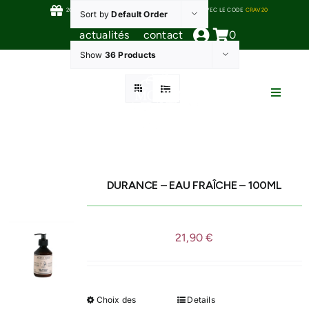
Skip
20% DE RÉDUCTION À LA PREMIÈRE COMMANDE AVEC LE CODE
CRAV20
Sort by
Default Order
to
actualités
contact
0
content
Show
36 Products
Toggle
Naviga
HUILES D’OLIVE
DURANCE – EAU FRAÎCHE – 100ML
OLIVES DE TABLE
21,90
€
BEAUTÉ ET SOINS
ÉPICERIE
Choix des
Details
Ce