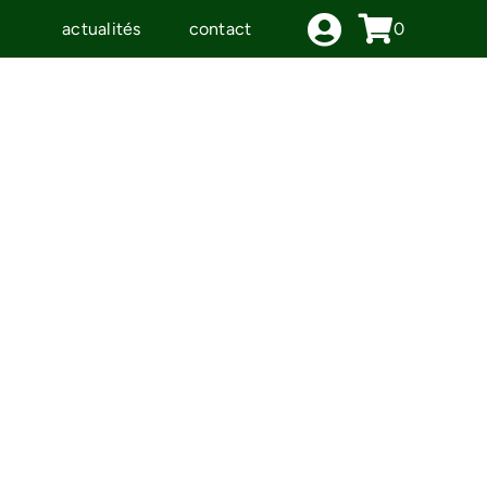
actualités
contact
0
IDÉES CADEAUX
LE MOULIN