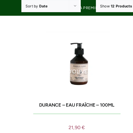
Skip
Sort by
Date
Show
12 Products
20% DE RÉDUCTION À LA PREMIÈRE COMMANDE A
to
content
HUILES D’OLIVE
OLIVES D
DURANCE – EAU FRAÎCHE – 100ML
21,90
€