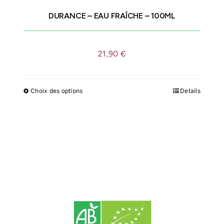
DURANCE – EAU FRAÎCHE – 100ML
IDÉES CADEAUX
21,90
€
LE MOULIN
Choix des options
Details
Ce
produit
a
plusieurs
variations.
Les
options
peuvent
être
choisies